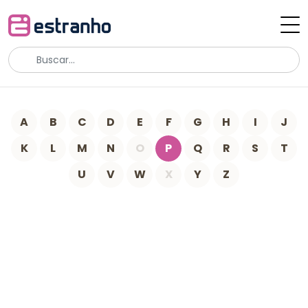
A
B
C
D
E
F
G
H
I
J
K
L
M
N
O
P
Q
R
S
T
U
V
W
X
Y
Z