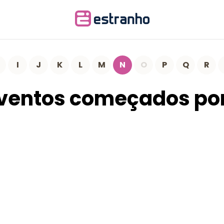
I
J
K
L
M
N
O
P
Q
R
ventos começados po