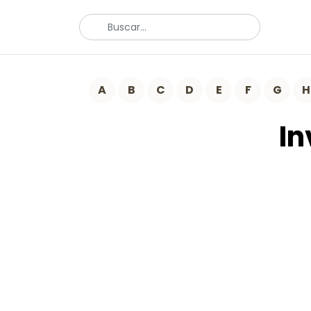
A
B
C
D
E
F
G
H
In