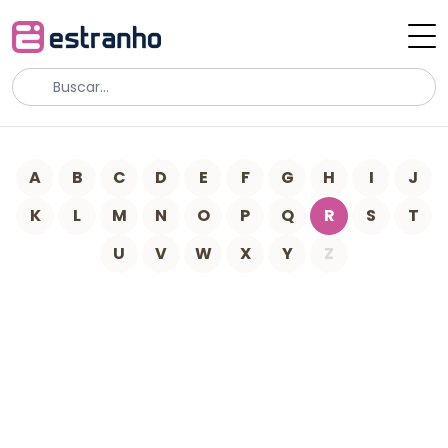
A
B
C
D
E
F
G
H
I
J
K
L
M
N
O
P
Q
R
S
T
U
V
W
X
Y
Z