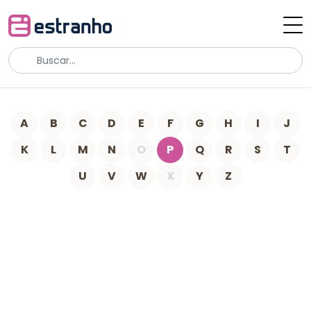
A
B
C
D
E
F
G
H
I
J
K
L
M
N
O
P
Q
R
S
T
U
V
W
X
Y
Z