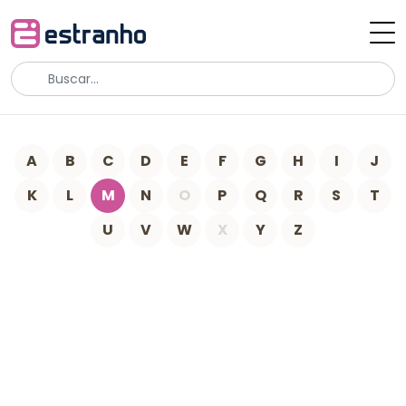
A
B
C
D
E
F
G
H
I
J
K
L
M
N
O
P
Q
R
S
T
U
V
W
X
Y
Z