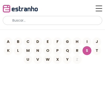
A
B
C
D
E
F
G
H
I
J
K
L
M
N
O
P
Q
R
S
T
U
V
W
X
Y
Z