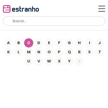
A
B
C
D
E
F
G
H
I
J
K
L
M
N
O
P
Q
R
S
T
U
V
W
X
Y
Z