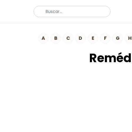
A
B
C
D
E
F
G
H
Remédi