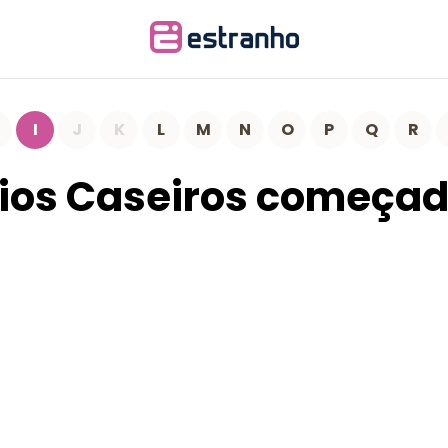
I
J
K
L
M
N
O
P
Q
R
os Caseiros começado