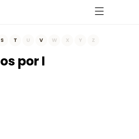
S
T
U
V
W
X
Y
Z
s por I