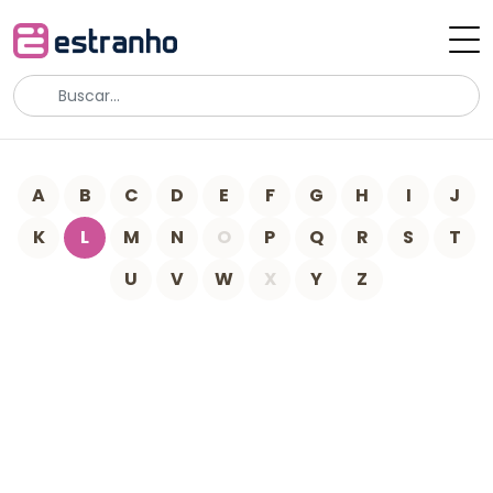
A
B
C
D
E
F
G
H
I
J
K
L
M
N
O
P
Q
R
S
T
U
V
W
X
Y
Z