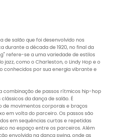
a de salão que foi desenvolvido nos
a durante a década de 1920, no final da
ng" refere-se a uma variedade de estilos
do jazz, como o Charleston, o Lindy Hop e o
são conhecidos por sua energia vibrante e
a combinação de passos rítmicos hip-hop
lássicos da dança de salão. É
so de movimentos corporais e braços
xo em volta do parceiro. Os passos são
os em sequências curtas e repetidas
mico no espaço entre os parceiros. Além
ação envolvida na dança swing, onde as