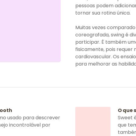
pessoas podem adicionar
tornar sua rotina única.
Muitas vezes comparado 
coreografada, swing é div
participar. É também uma
fisicamente, pois requer
cardiovascular. Os ensa
para melhorar as habilid
tooth
O que 
mo usado para descrever
Sweet é
jo incontrolável por
que tem
também 