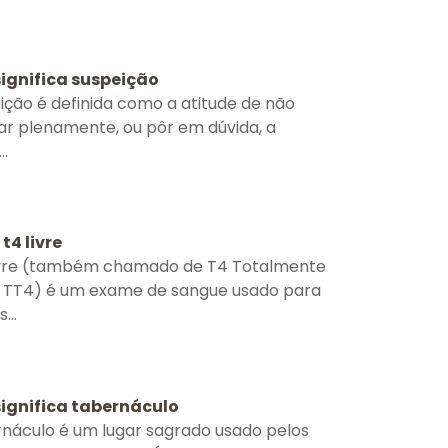
significa suspeição
ição é definida como a atitude de não
ar plenamente, ou pôr em dúvida, a
..
 t4 livre
ivre (também chamado de T4 Totalmente
u TT4) é um exame de sangue usado para
...
significa tabernáculo
náculo é um lugar sagrado usado pelos