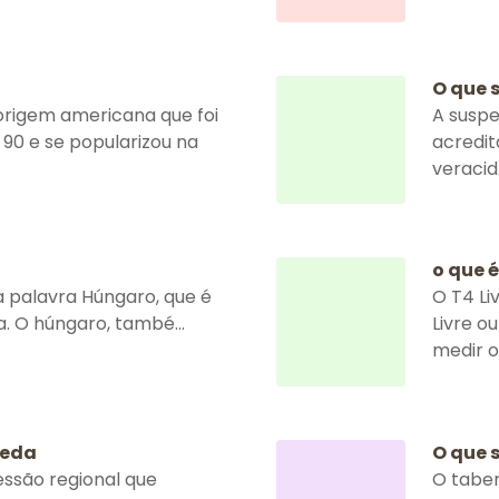
O que 
origem americana que foi
A suspe
 90 e se popularizou na
acredit
veracid.
o que é
a palavra Húngaro, que é
O T4 L
ia. O húngaro, també...
Livre o
medir os
heda
O que 
ssão regional que
O taber