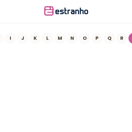
I
J
K
L
M
N
O
P
Q
R