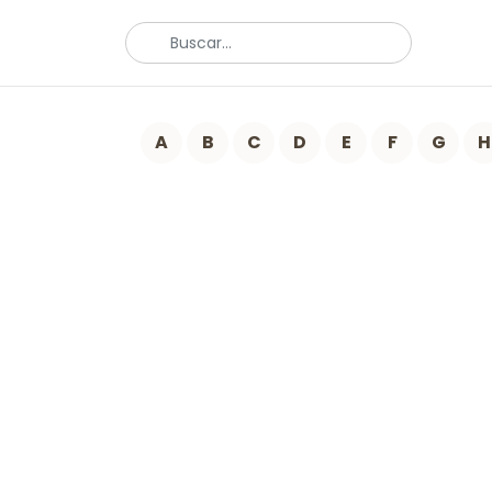
A
B
C
D
E
F
G
H