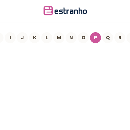
I
J
K
L
M
N
O
P
Q
R