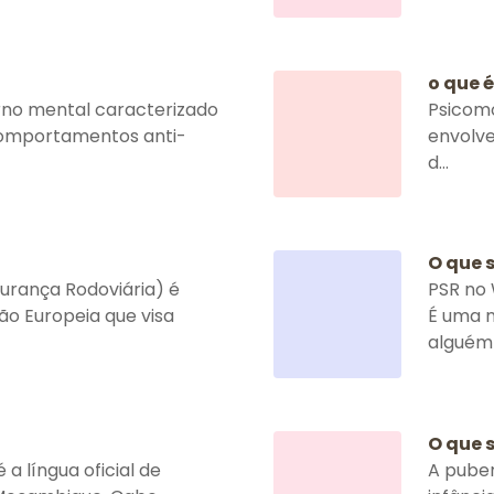
o que 
rno mental caracterizado
Psicomo
comportamentos anti-
envolve
d...
O que 
urança Rodoviária) é
PSR no 
ão Europeia que visa
É uma m
alguém r
O que 
 a língua oficial de
A puber