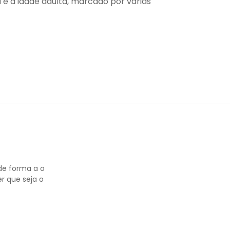
a e a idade adulta, marcado por várias
de forma a o
r que seja o