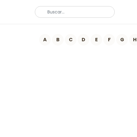
A
B
C
D
E
F
G
H