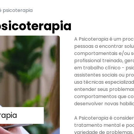
é psicoterapia
psicoterapia
A Psicoterapia é um proc
pessoas a encontrar sol
comportamentais e/ou so
profissional treinado, g
em trabalho clínico - psiq
assistentes sociais ou pr
usa técnicas especializad
entender seus problemas
comportamentos que con
desenvolver novas habilid
rapia
A Psicoterapia é consid
tratamento mental e pod
variedade de problemas, 