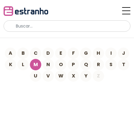
A
B
C
D
E
F
G
H
I
J
K
L
M
N
O
P
Q
R
S
T
U
V
W
X
Y
Z