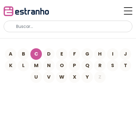
A
B
C
D
E
F
G
H
I
J
K
L
M
N
O
P
Q
R
S
T
U
V
W
X
Y
Z