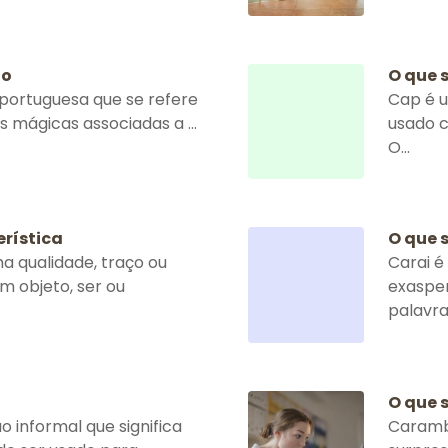
to
O que s
portuguesa que se refere
Cap é u
s mágicas associadas a ...
usado c
O...
erística
O que s
a qualidade, traço ou
Carai é
um objeto, ser ou
exaspe
palavra 
O que 
 informal que significa
Caramba