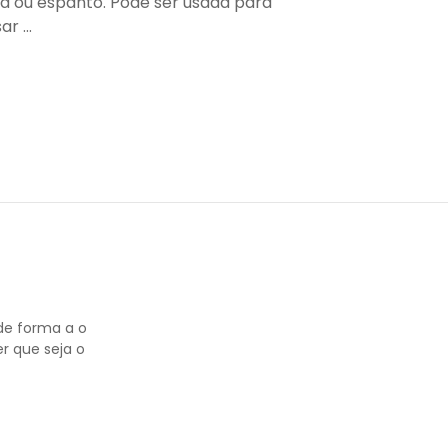
a ou espanto. Pode ser usada para
r ...
de forma a o
r que seja o