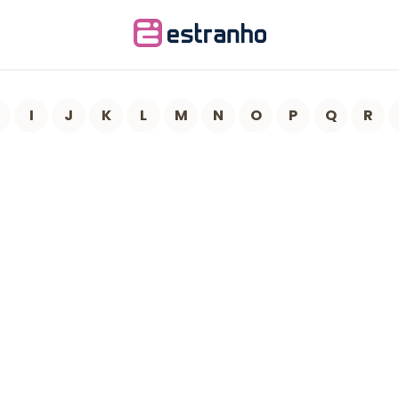
I
J
K
L
M
N
O
P
Q
R