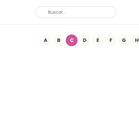
A
B
C
D
E
F
G
H