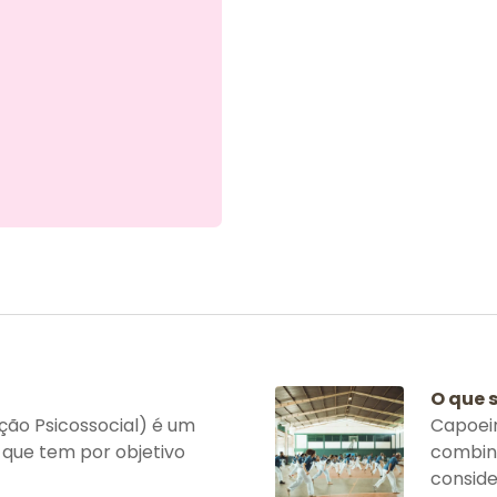
O que 
ão Psicossocial) é um
Capoeir
 que tem por objetivo
combina
consider