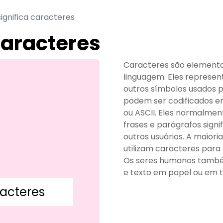
ignifica caracteres
caracteres
Caracteres são elementos
linguagem. Eles represen
outros símbolos usados p
podem ser codificados em
ou ASCII. Eles normalmen
frases e parágrafos sign
outros usuários. A maior
utilizam caracteres para
Os seres humanos també
e texto em papel ou em te
racteres