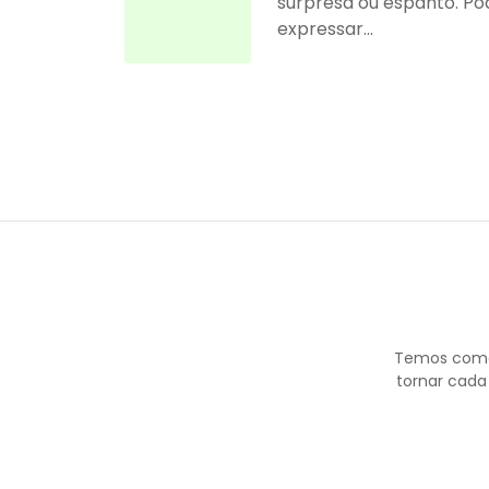
surpresa ou espanto. Po
expressar...
Temos como 
tornar cada