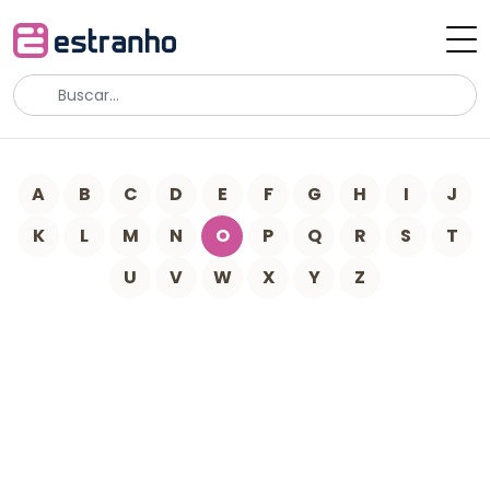
A
B
C
D
E
F
G
H
I
J
K
L
M
N
O
P
Q
R
S
T
U
V
W
X
Y
Z