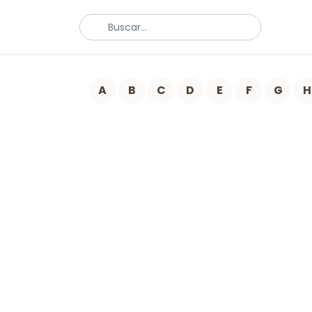
A
B
C
D
E
F
G
H