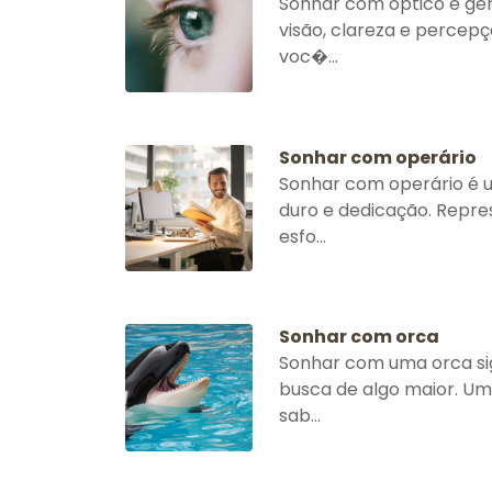
Sonhar com óptico é ge
visão, clareza e percepç
voc�...
Sonhar com operário
Sonhar com operário é 
duro e dedicação. Repre
esfo...
Sonhar com orca
Sonhar com uma orca sig
busca de algo maior. Um
sab...