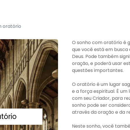
 oratório
O sonho com oratório é 
que você está em busca d
Deus. Pode também signi
oração, e poderá usar est
questões importantes.
O oratório é um lugar sag
e a força espiritual. É u
com seu Criador, para rez
sonho pode ser conside
através da oração e da re
tório
Neste sonho, você també