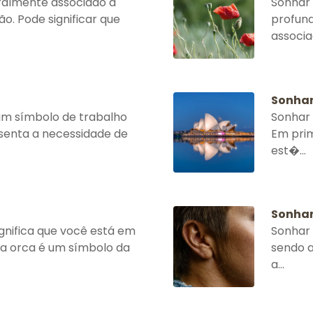
ralmente associado a
Sonhar 
ão. Pode significar que
profund
associad
Sonhar
um símbolo de trabalho
Sonhar 
senta a necessidade de
Em prim
est�...
Sonhar
nifica que você está em
Sonhar 
a orca é um símbolo da
sendo a
a...