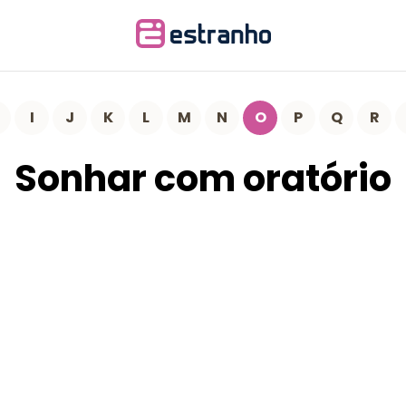
I
J
K
L
M
N
O
P
Q
R
Sonhar com oratório