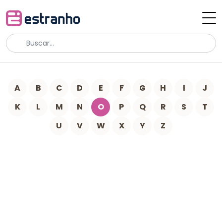
A
B
C
D
E
F
G
H
I
J
K
L
M
N
O
P
Q
R
S
T
U
V
W
X
Y
Z