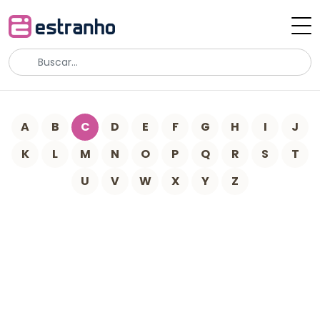
A
B
C
D
E
F
G
H
I
J
K
L
M
N
O
P
Q
R
S
T
U
V
W
X
Y
Z