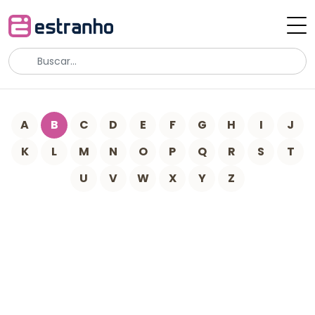
A
B
C
D
E
F
G
H
I
J
K
L
M
N
O
P
Q
R
S
T
U
V
W
X
Y
Z